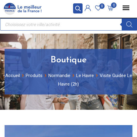
Skip
Panneau de gestion des cookies
0
0
to
Recherche
content
de
produits
Boutique
Accueil
Produits
Normandie
Le Havre
Visite Guidée Le
Havre (2h)