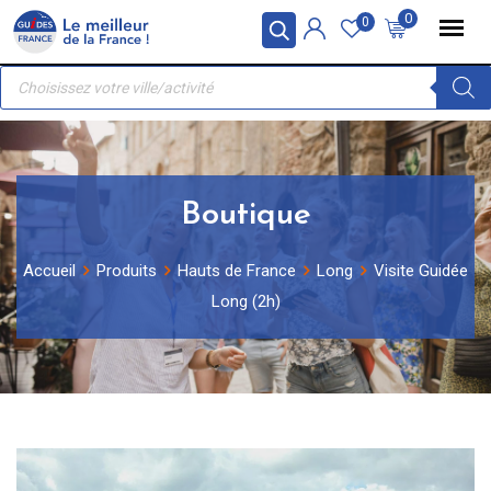
Skip
Panneau de gestion des cookies
0
0
to
Recherche
content
de
produits
Boutique
Accueil
Produits
Hauts de France
Long
Visite Guidée
Long (2h)