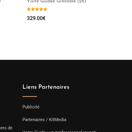
e
Visite Guidée Grenoble (2h)
329.00
€
Liens Partenaires
Publicité
Partenaires / KitMedia
iers de