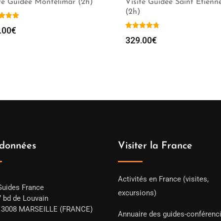
te Guidée Montélimar (2h)
Visite Guidée Saint Etienn
(2h)
.00
€
329.00
€
données
Visiter la France
Activités en France (visites,
Guides France
excursions)
7 bd de Louvain
13008 MARSEILLE (FRANCE)
Annuaire des guides-conférenc