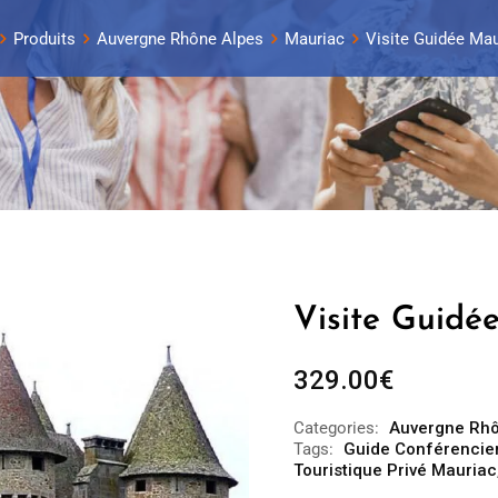
Produits
Auvergne Rhône Alpes
Mauriac
Visite Guidée Mau
Visite Guidé
329.00
€
Categories:
Auvergne Rhô
Tags:
Guide Conférencie
Touristique Privé Mauriac