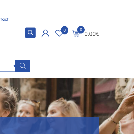
tact
0
0
0.00
€