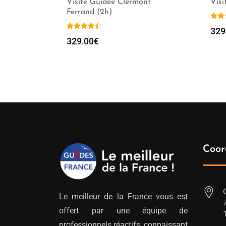
Visite Guidée Clermont
Visi
Ferrand (2h)
329
329.00
€
Coor
Le meilleur de la France vous est
offert par une équipe de
professionnels réactifs, connaissant