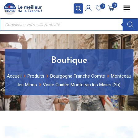
Skip
Panneau de gestion des cookies
0
0
to
Recherche
content
de
produits
Boutique
Accueil
Produits
Bourgogne Franche Comté
Montceau
les Mines
Visite Guidée Montceau les Mines (2h)