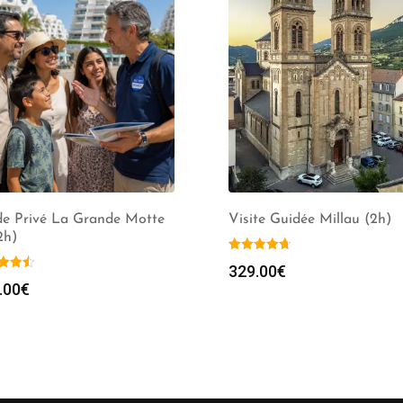
de Privé La Grande Motte
Visite Guidée Millau (2h)
(2h)
329.00
€
.00
€