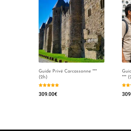
Guide Privé Carcassonne ***
Gui
(2h)
*** 
309.00
€
309