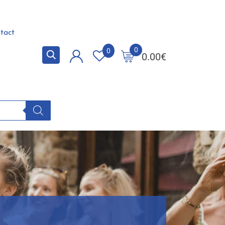
tact
0
0
0.00
€