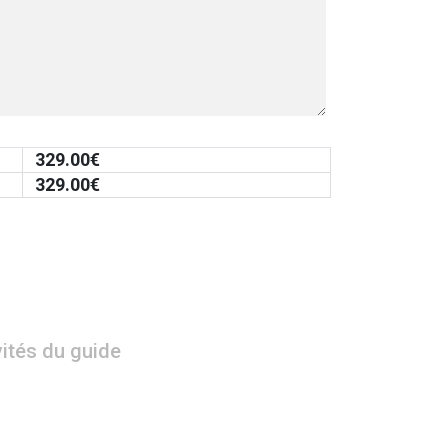
329.00
€
329.00
€
vités du guide