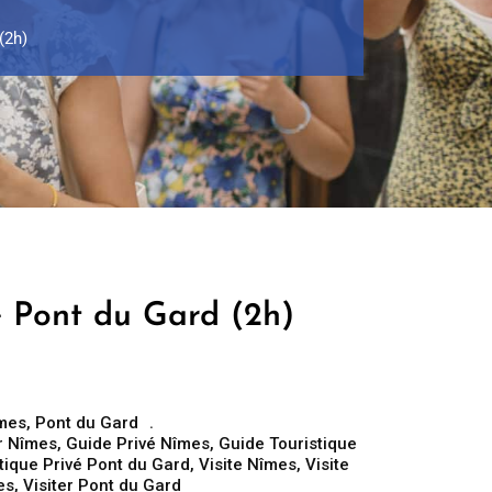
(2h)
e Pont du Gard (2h)
mes
,
Pont du Gard
r Nîmes
,
Guide Privé Nîmes
,
Guide Touristique
tique Privé Pont du Gard
,
Visite Nîmes
,
Visite
es
,
Visiter Pont du Gard