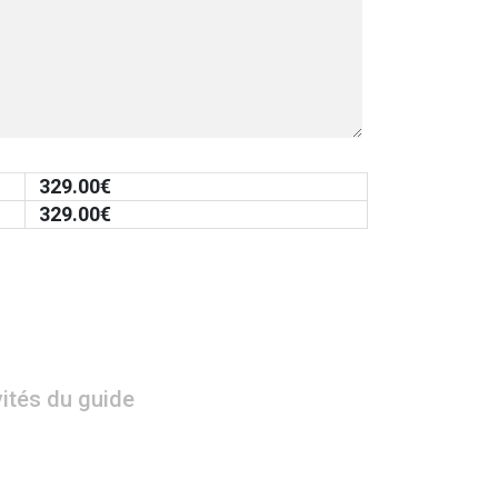
329.00
€
329.00
€
vités du guide