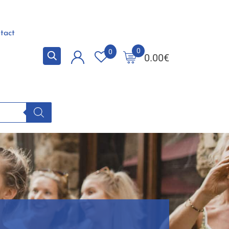
tact
0
0
0.00
€