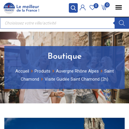
Skip
Panneau de gestion des cookies
0
0
to
Recherche
content
de
produits
Boutique
Accueil
Produits
Auvergne Rhône Alpes
Saint
Chamond
Visite Guidée Saint Chamond (2h)