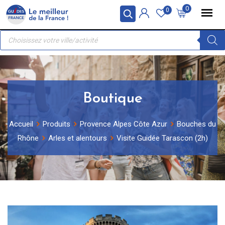
Skip
Panneau de gestion des cookies
0
0
to
Recherche
content
de
produits
Boutique
Accueil
Produits
Provence Alpes Côte Azur
Bouches du
Rhône
Arles et alentours
Visite Guidée Tarascon (2h)