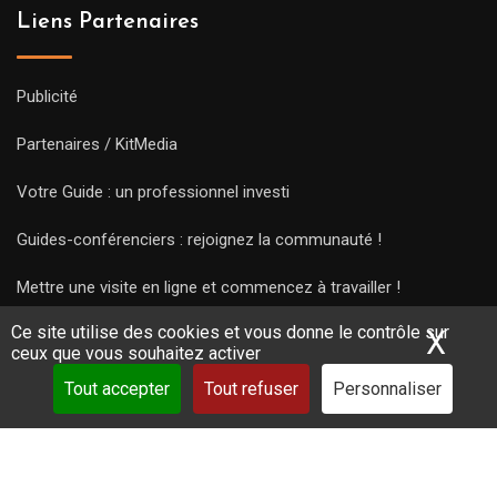
Liens Partenaires
Publicité
Partenaires / KitMedia
Votre Guide : un professionnel investi
Guides-conférenciers : rejoignez la communauté !
Mettre une visite en ligne et commencez à travailler !
Ce site utilise des cookies et vous donne le contrôle sur
X
Mas
ceux que vous souhaitez activer
Tout accepter
Tout refuser
Personnaliser
Copyright Guides 2021. Tous droits réservés.
Développement