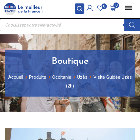
Skip
Panneau de gestion des cookies
0
0
to
Recherche
content
de
produits
Boutique
Accueil
Produits
Occitanie
Uzès
Visite Guidée Uzès
(2h)