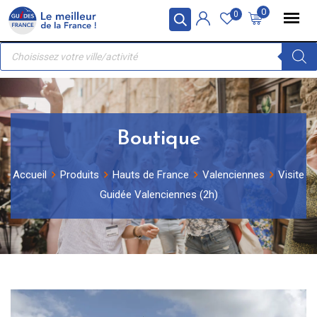
Skip
Panneau de gestion des cookies
0
0
to
Recherche
content
de
produits
Boutique
Accueil
Produits
Hauts de France
Valenciennes
Visite
Guidée Valenciennes (2h)