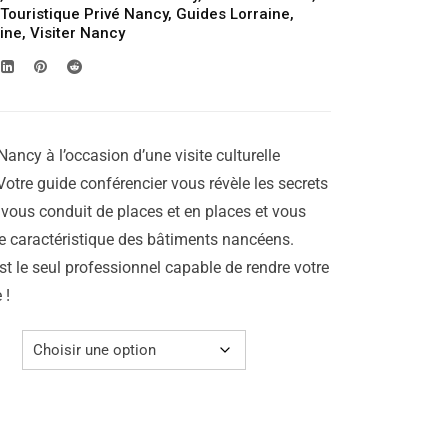
229.00€
Touristique Privé Nancy
,
Guides Lorraine
,
aine
,
Visiter Nancy
à
269.00€
Nancy à l’occasion d’une visite culturelle
 Votre guide conférencier vous révèle les secrets
le, vous conduit de places et en places et vous
ure caractéristique des bâtiments nancéens.
st le seul professionnel capable de rendre votre
 !