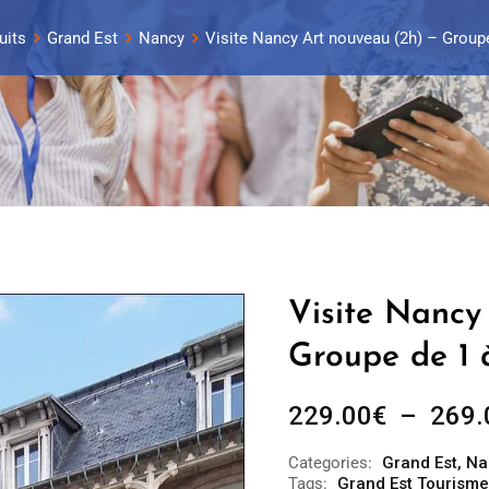
uits
Grand Est
Nancy
Visite Nancy Art nouveau (2h) – Groupe
Visite Nancy
Groupe de 1 
229.00
€
–
269.
Categories:
Grand Est
,
Na
Tags:
Grand Est Tourisme