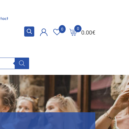
tact
0
0
0.00
€