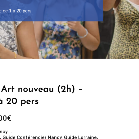
 de 1 à 20 pers
 Art nouveau (2h) –
à 20 pers
Plage
00
€
de
ncy
prix :
,
Guide Conférencier Nancy
,
Guide Lorraine
,