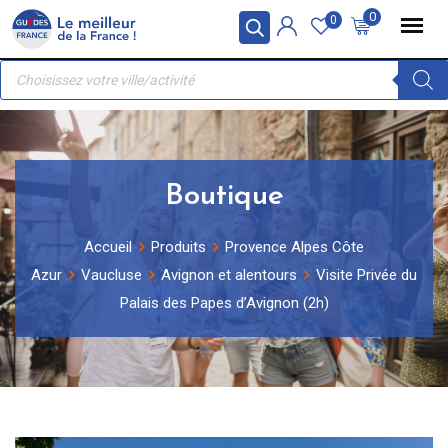
Skip
Panneau de gestion des cookies
0
0
to
Recherche
content
de
produits
Boutique
Accueil
Produits
Provence Alpes Côte
Azur
Vaucluse
Avignon et alentours
Visite Privée du
Palais des Papes d’Avignon (2h)