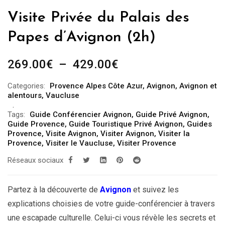
Visite Privée du Palais des
Papes d’Avignon (2h)
Plage
269.00
€
–
429.00
€
de
Categories:
Provence Alpes Côte Azur
,
Avignon
,
Avignon et
prix :
alentours
,
Vaucluse
269.00€
Tags:
Guide Conférencier Avignon
,
Guide Privé Avignon
,
à
Guide Provence
,
Guide Touristique Privé Avignon
,
Guides
429.00€
Provence
,
Visite Avignon
,
Visiter Avignon
,
Visiter la
Provence
,
Visiter le Vaucluse
,
Visiter Provence
Réseaux sociaux
Partez à la découverte de
Avignon
et suivez les
explications choisies de votre guide-conférencier à travers
une escapade culturelle. Celui-ci vous révèle les secrets et