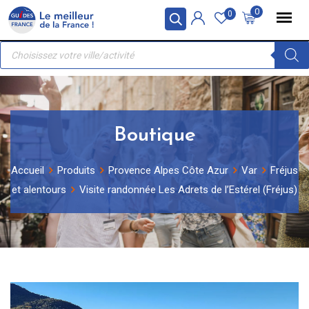
Skip
Panneau de gestion des cookies
0
0
to
Recherche
content
de
produits
Boutique
Accueil
Produits
Provence Alpes Côte Azur
Var
Fréjus
et alentours
Visite randonnée Les Adrets de l’Estérel (Fréjus)