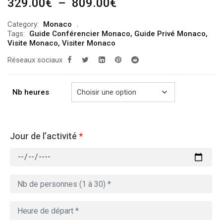
Plage
329.00
€
–
809.00
€
de
Category:
Monaco
prix :
Tags:
Guide Conférencier Monaco
,
Guide Privé Monaco
,
329.00€
Visite Monaco
,
Visiter Monaco
à
Réseaux sociaux
809.00€
Nb heures
Jour de l’activité
*