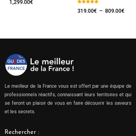
1,299.00
€
Plag
319.00
€
–
809.00
€
de
prix :
319.
à
809.
Le meilleur de la France vous est offert par une équipe de
professionnels réactifs, connaissant leurs territoires et qui
se feront un plaisir de vous en faire découvrir les saveurs
et les secrets.
Rechercher :