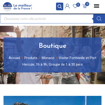
Skip
Panneau de gestion des cookies
0
0
to
Recherche
content
de
produits
Boutique
Accueil
Produits
Monaco
Visiter Fontvieille et Port
Hercule, 1h à 9h, Groupe de 1 à 30 pers