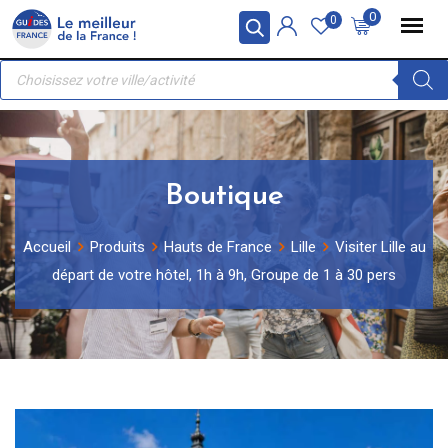
Skip
Panneau de gestion des cookies
0
0
to
Recherche
content
de
produits
Boutique
Accueil
Produits
Hauts de France
Lille
Visiter Lille au
départ de votre hôtel, 1h à 9h, Groupe de 1 à 30 pers