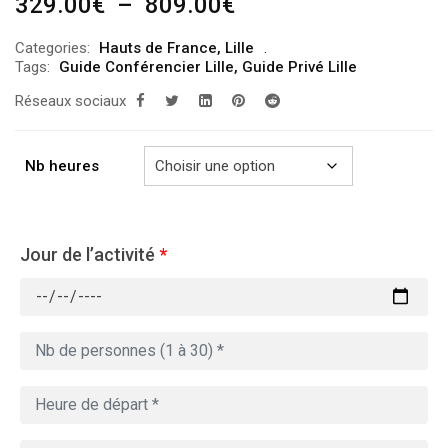
Plage
329.00
€
–
809.00
€
de
Categories:
Hauts de France
,
Lille
prix :
Tags:
Guide Conférencier Lille
,
Guide Privé Lille
329.00€
Réseaux sociaux
à
809.00€
Nb heures
Jour de l’activité
*