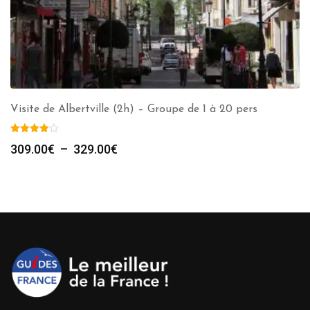
Visite de Albertville (2h) – Groupe de 1 à 20 pers
Plage
309.00
€
–
329.00
€
de
prix :
309.00€
à
329.00€