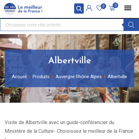
Skip
Panneau de gestion des cookies
0
0
to
Recherche
content
de
produits
Albertville
Accueil
Produits
Auvergne Rhône Alpes
Albertville
Visite de Albertville avec un guide-conférencier du
Ministère de la Culture- Choisissez le meilleur de la France