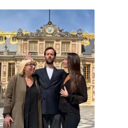
de
prix :
299.00€
à
809.00€