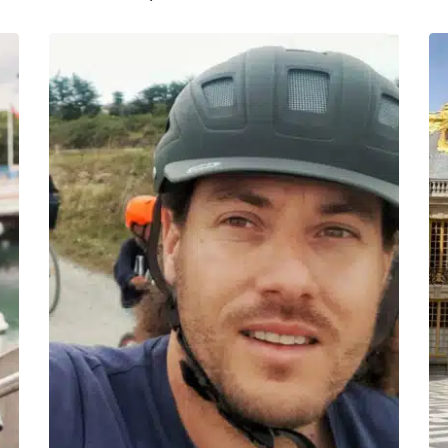
de
prix :
299.00€
à
1,099.00€