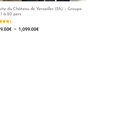
site du Château de Versailles (2h) – Groupe
 1 à 20 pers
Plage
9.00
€
–
1,099.00
€
de
prix :
299.00€
à
1,099.00€