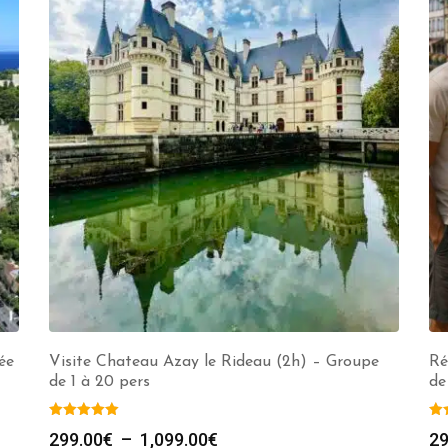
ée
Visite Chateau Azay le Rideau (2h) – Groupe
Ré
de 1 à 20 pers
de
Plage
299.00
€
–
1,099.00
€
29