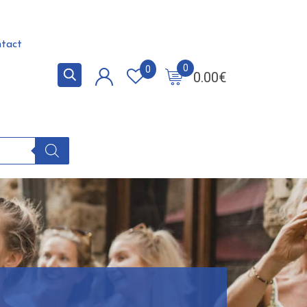
tact
0
0
0.00
€