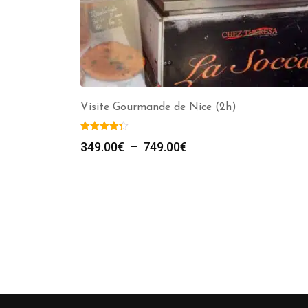
Visite Gourmande de Nice (2h)
Plage
349.00
€
–
749.00
€
de
prix :
349.00€
à
749.00€