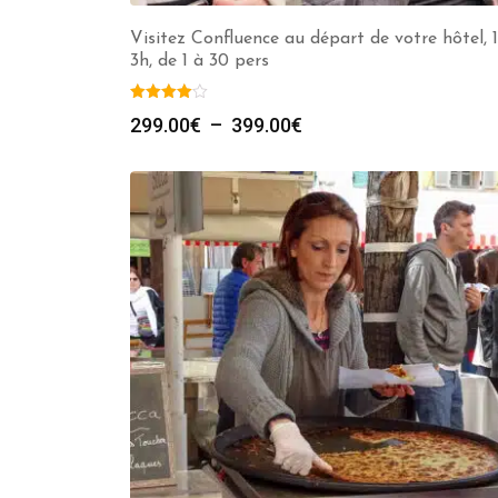
Visitez Confluence au départ de votre hôtel, 1
3h, de 1 à 30 pers
Plage
299.00
€
–
399.00
€
de
prix :
299.00€
à
399.00€