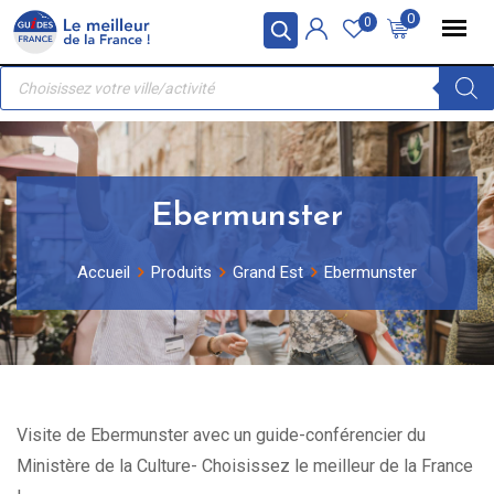
Skip
Panneau de gestion des cookies
0
0
to
Recherche
content
de
produits
Ebermunster
Accueil
Produits
Grand Est
Ebermunster
Visite de Ebermunster avec un guide-conférencier du
Ministère de la Culture- Choisissez le meilleur de la France