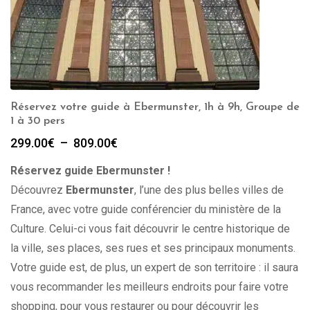
Réservez votre guide à Ebermunster, 1h à 9h, Groupe de
1 à 30 pers
Plage
299.00
€
–
809.00
€
de
Réservez guide Ebermunster !
prix :
299.00€
Découvrez
Ebermunster
, l’une des plus belles villes de
à
France, avec votre guide conférencier du ministère de la
809.00€
Culture. Celui-ci vous fait découvrir le centre historique de
la ville, ses places, ses rues et ses principaux monuments.
Votre guide est, de plus, un expert de son territoire : il saura
vous recommander les meilleurs endroits pour faire votre
shopping, pour vous restaurer ou pour découvrir les