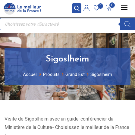
Skip
Panneau de gestion des cookies
0
0
to
Recherche
content
de
produits
Sigoslheim
Accueil
Produits
Grand Est
Sigoslheim
Visite de Sigoslheim avec un guide-conférencier du
Ministère de la Culture- Choisissez le meilleur de la France