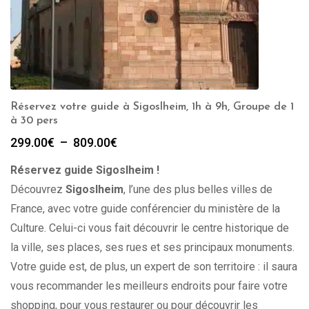
Réservez votre guide à Sigoslheim, 1h à 9h, Groupe de 1
à 30 pers
Plage
299.00
€
–
809.00
€
de
Réservez guide Sigoslheim !
prix :
299.00€
Découvrez
Sigoslheim
, l’une des plus belles villes de
à
France, avec votre guide conférencier du ministère de la
809.00€
Culture. Celui-ci vous fait découvrir le centre historique de
la ville, ses places, ses rues et ses principaux monuments.
Votre guide est, de plus, un expert de son territoire : il saura
vous recommander les meilleurs endroits pour faire votre
shopping, pour vous restaurer ou pour découvrir les