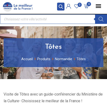
Skip
Panneau de gestion des cookies
0
0
to
Recherche
content
de
produits
Tôtes
Accueil
Produits
Normandie
Tôtes
Visite de Tôtes avec un guide-conférencier du Ministère de
la Culture- Choisissez le meilleur de la France !