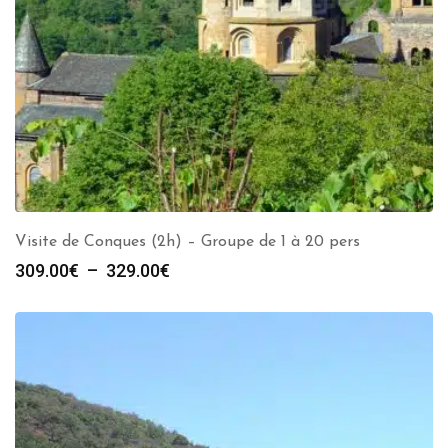
Visite de Conques (2h) – Groupe de 1 à 20 pers
Plage
309.00
€
–
329.00
€
de
prix :
309.00€
à
329.00€