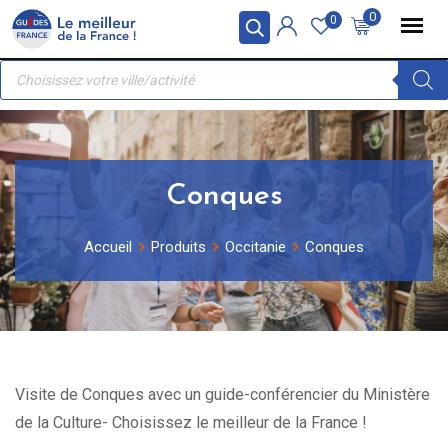
Skip
Panneau de gestion des cookies
0
0
to
Recherche
content
de
produits
Conques
Accueil
Produits
Occitanie
Conques
Visite de Conques avec un guide-conférencier du Ministère
de la Culture- Choisissez le meilleur de la France !