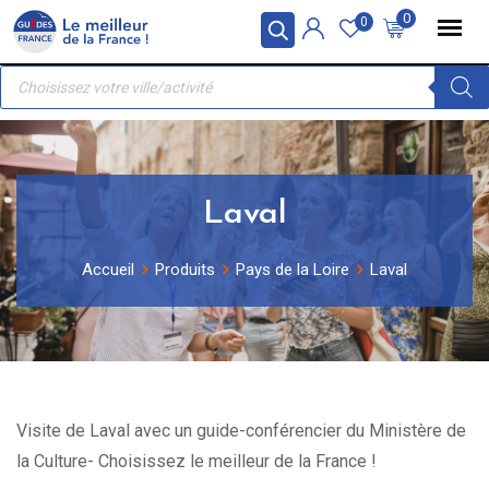
Skip
Panneau de gestion des cookies
0
0
to
Recherche
content
de
produits
Laval
Accueil
Produits
Pays de la Loire
Laval
Visite de Laval avec un guide-conférencier du Ministère de
la Culture- Choisissez le meilleur de la France !