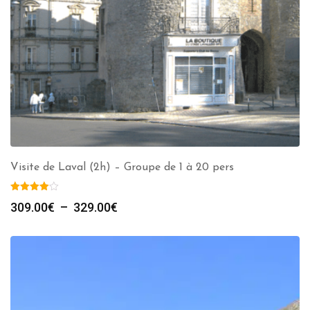
Visite de Laval (2h) – Groupe de 1 à 20 pers
Plage
309.00
€
–
329.00
€
de
prix :
309.00€
à
329.00€