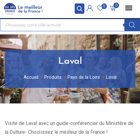
Skip
Panneau de gestion des cookies
0
0
to
Recherche
content
de
produits
Laval
Accueil
Produits
Pays de la Loire
Laval
Visite de Laval avec un guide-conférencier du Ministère de
la Culture- Choisissez le meilleur de la France !