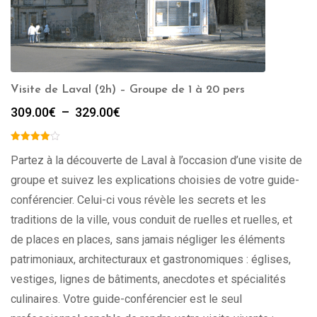
Visite de Laval (2h) – Groupe de 1 à 20 pers
Plage
309.00
€
–
329.00
€
de
prix :
309.00€
Partez à la découverte de Laval à l’occasion d’une visite de
à
groupe et suivez les explications choisies de votre guide-
329.00€
conférencier. Celui-ci vous révèle les secrets et les
traditions de la ville, vous conduit de ruelles et ruelles, et
de places en places, sans jamais négliger les éléments
patrimoniaux, architecturaux et gastronomiques : églises,
vestiges, lignes de bâtiments, anecdotes et spécialités
culinaires. Votre guide-conférencier est le seul