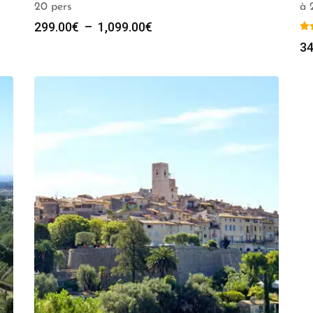
20 pers
à 
Plage
299.00
€
–
1,099.00
€
de
34
prix :
299.00€
à
1,099.00€