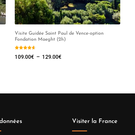
Visite Guidée Saint Paul de Vence-option
Fondation Maeght (2h)
Plage
109.00
€
–
129.00
€
de
prix :
109.00€
à
129.00€
données
Visiter la France