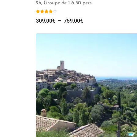
9h, Groupe de 1 à 30 pers
Plage
309.00
€
–
759.00
€
de
prix :
309.00€
à
759.00€