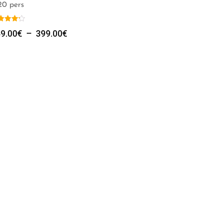
20 pers
Plage
9.00
€
–
399.00
€
de
prix :
349.00€
à
399.00€