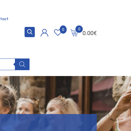
tact
0
0
0.00
€