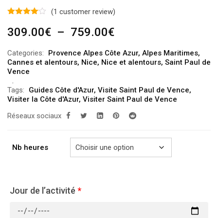
(
1
customer review)
Plage
309.00
€
–
759.00
€
de
Categories:
Provence Alpes Côte Azur
,
Alpes Maritimes
,
prix :
Cannes et alentours
,
Nice
,
Nice et alentours
,
Saint Paul de
309.00€
Vence
à
Tags:
Guides Côte d'Azur
,
Visite Saint Paul de Vence
,
759.00€
Visiter la Côte d'Azur
,
Visiter Saint Paul de Vence
Réseaux sociaux
Nb heures
Jour de l’activité
*