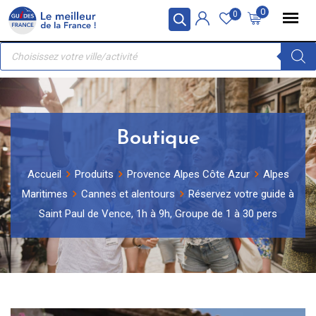
Skip
Panneau de gestion des cookies
0
0
to
Recherche
content
de
produits
Boutique
Accueil
Produits
Provence Alpes Côte Azur
Alpes
Maritimes
Cannes et alentours
Réservez votre guide à
Saint Paul de Vence, 1h à 9h, Groupe de 1 à 30 pers