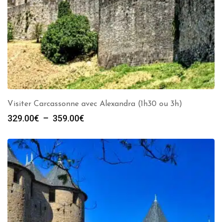
Visiter Carcassonne avec Alexandra (1h30 ou 3h)
Plage
329.00
€
–
359.00
€
de
prix :
329.00€
à
359.00€