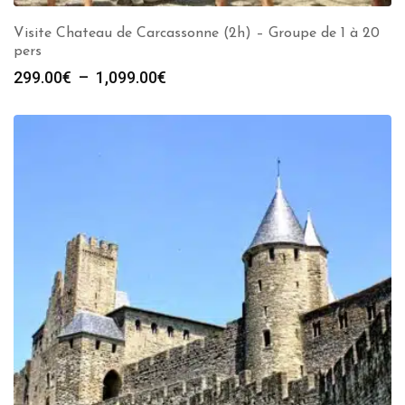
Visite Chateau de Carcassonne (2h) – Groupe de 1 à 20
pers
Plage
299.00
€
–
1,099.00
€
de
prix :
299.00€
à
1,099.00€