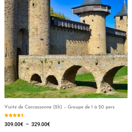
Visite de Carcassonne (2h) – Groupe de 1 à 20 pers
Plage
309.00
€
–
329.00
€
de