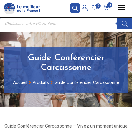
Skip
Panneau de gestion des cookies
0
0
to
Recherche
content
de
produits
Guide Conférencier
Carcassonne
Accueil
Produits
Guide Conférencier Carcassonne
Guide Conférencier Carcassonne – Vivez un moment unique