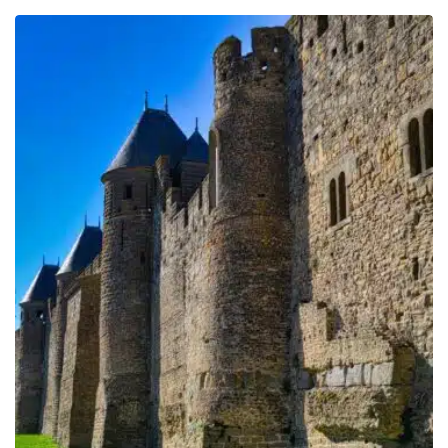
prix :
309.00€
à
329.00€