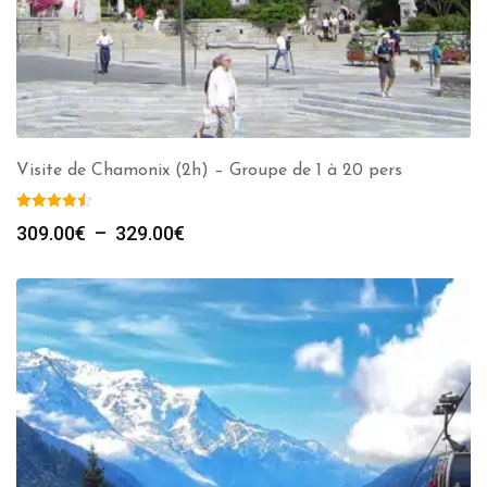
Visite de Chamonix (2h) – Groupe de 1 à 20 pers
Plage
309.00
€
–
329.00
€
de
prix :
309.00€
à
329.00€