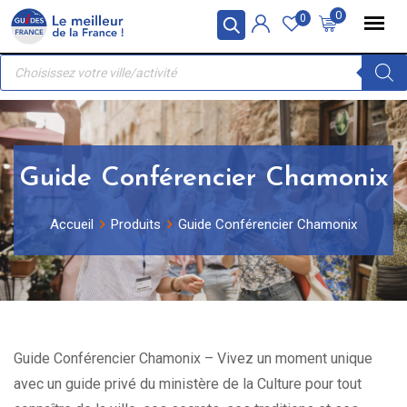
Skip
Panneau de gestion des cookies
0
0
to
Recherche
content
de
produits
Guide Conférencier Chamonix
Accueil
Produits
Guide Conférencier Chamonix
Guide Conférencier Chamonix – Vivez un moment unique
avec un guide privé du ministère de la Culture pour tout