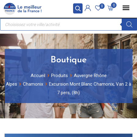
Skip
Panneau de gestion des cookies
0
0
to
Recherche
content
de
produits
Boutique
Accueil
Produits
Auvergne Rhône
Alpes
Chamonix
Excursion Mont Blanc Chamonix, Van 2 à
7 pers, (8h)