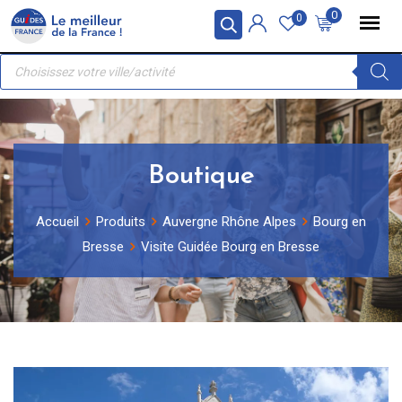
Skip
Panneau de gestion des cookies
0
0
to
Recherche
content
de
produits
Boutique
Accueil
Produits
Auvergne Rhône Alpes
Bourg en
Bresse
Visite Guidée Bourg en Bresse