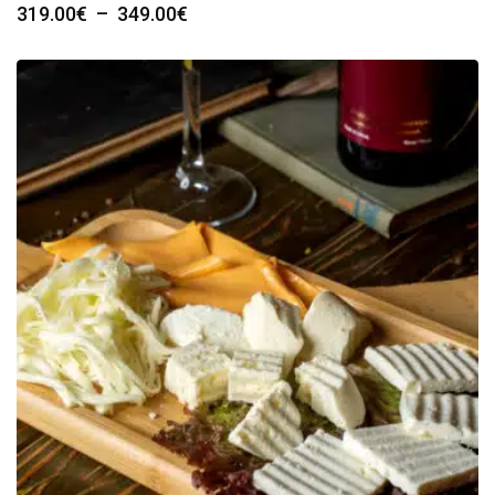
Plage
319.00
€
–
349.00
€
de
prix :
319.00€
à
349.00€