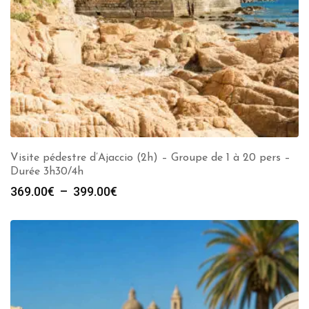
Visite pédestre d’Ajaccio (2h) – Groupe de 1 à 20 pers –
Durée 3h30/4h
Plage
369.00
€
–
399.00
€
de
prix :
369.00€
à
399.00€