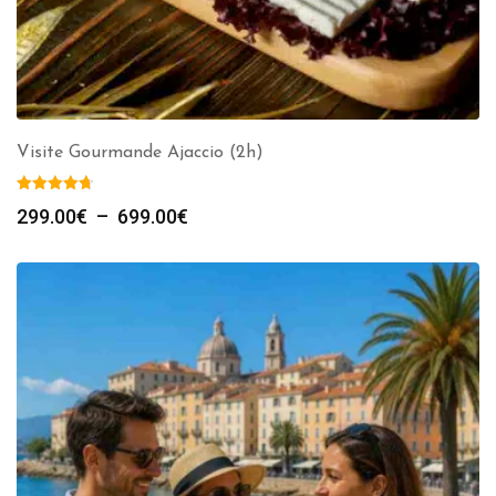
Visite Gourmande Ajaccio (2h)
Plage
299.00
€
–
699.00
€
de
prix :
299.00€
à
699.00€