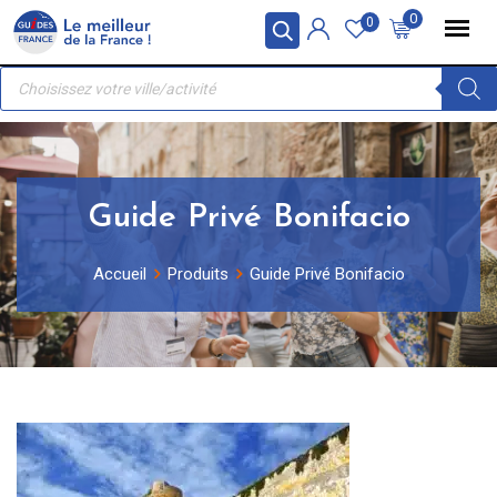
Skip
Panneau de gestion des cookies
0
0
to
Recherche
content
de
produits
Guide Privé Bonifacio
Accueil
Produits
Guide Privé Bonifacio