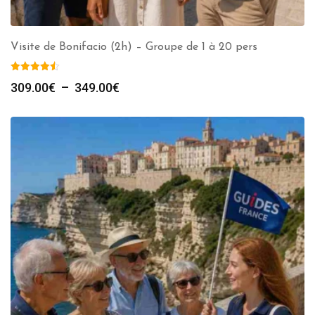
Visite de Bonifacio (2h) – Groupe de 1 à 20 pers
Plage
309.00
€
–
349.00
€
de
prix :
309.00€
à
349.00€