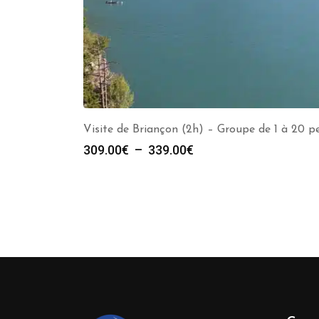
Visite de Briançon (2h) – Groupe de 1 à 20 p
Plage
309.00
€
–
339.00
€
de
prix :
309.00€
à
339.00€