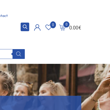
tact
0
0
0.00
€