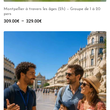
Montpellier à travers les âges (2h) – Groupe de 1 à 20
pers
Plage
309.00
€
–
329.00
€
de
prix :
309.00€
à
329.00€