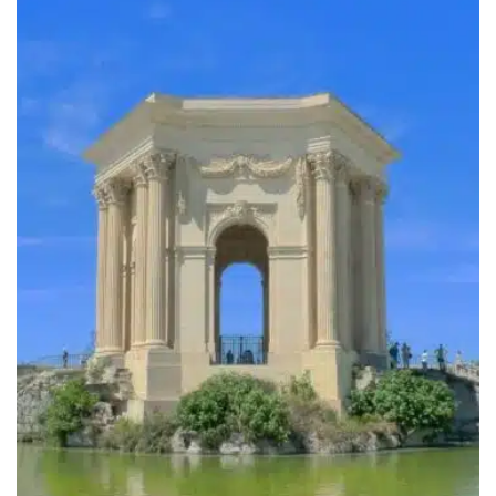
à
589.00€