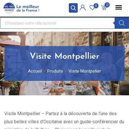
Skip
Panneau de gestion des cookies
0
0
to
Recherche
content
de
produits
Visite Montpellier
Accueil
Produits
Visite Montpellier
Visite Montpellier – Partez à la découverte de l’une des
plus belles villes d’Occitanie avec un guide-conférencier du