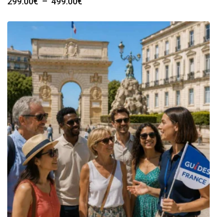
Plage
299.00
€
–
499.00
€
de
prix :
299.00€
à
499.00€