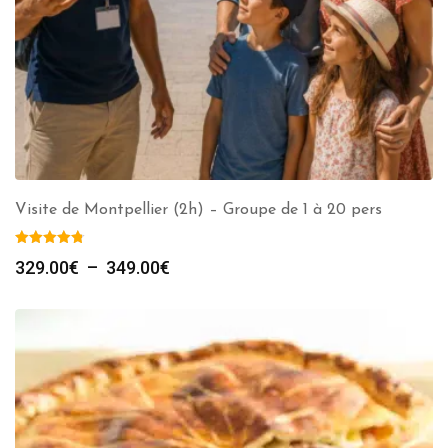
Visite de Montpellier (2h) – Groupe de 1 à 20 pers
Plage
329.00
€
–
349.00
€
de
prix :
329.00€
à
349.00€