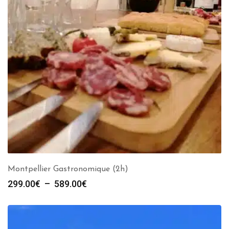
Montpellier Gastronomique (2h)
Plage
299.00
€
–
589.00
€
de
prix :
299.00€