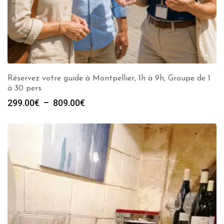
Réservez votre guide à Montpellier, 1h à 9h, Groupe de 1
à 30 pers
Plage
299.00
€
–
809.00
€
de
prix :
299.00€
à
809.00€