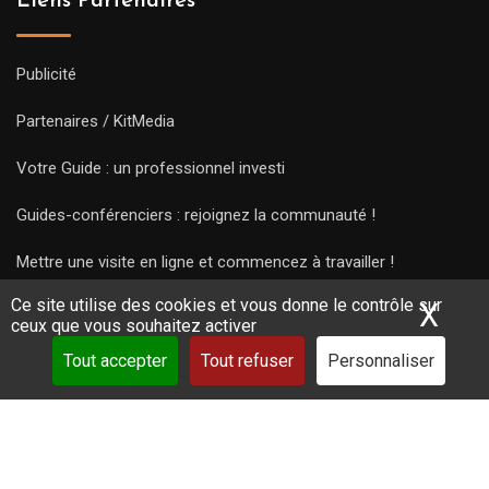
Liens Partenaires
Publicité
Partenaires / KitMedia
Votre Guide : un professionnel investi
Guides-conférenciers : rejoignez la communauté !
Mettre une visite en ligne et commencez à travailler !
Ce site utilise des cookies et vous donne le contrôle sur
X
Mas
ceux que vous souhaitez activer
Tout accepter
Tout refuser
Personnaliser
Copyright Guides 2021. Tous droits réservés.
Développement
web sur mesure
par iSoluce