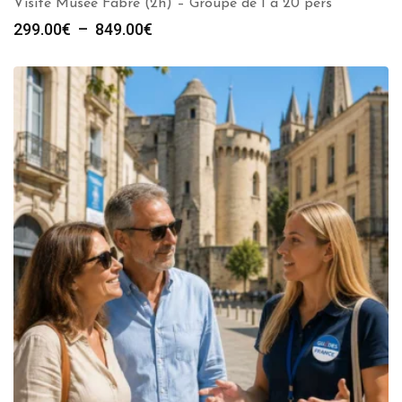
Visite Musée Fabre (2h) – Groupe de 1 à 20 pers
Plage
299.00
€
–
849.00
€
de
prix :
299.00€
à
849.00€