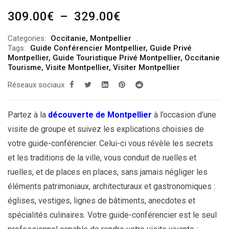
Plage
309.00
€
–
329.00
€
de
Categories:
Occitanie
,
Montpellier
prix :
Tags:
Guide Conférencier Montpellier
,
Guide Privé
309.00€
Montpellier
,
Guide Touristique Privé Montpellier
,
Occitanie
Tourisme
,
Visite Montpellier
,
Visiter Montpellier
à
Réseaux sociaux
329.00€
Partez à la
découverte de Montpellier
à l’occasion d’une
visite de groupe et suivez les explications choisies de
votre guide-conférencier. Celui-ci vous révèle les secrets
et les traditions de la ville, vous conduit de ruelles et
ruelles, et de places en places, sans jamais négliger les
éléments patrimoniaux, architecturaux et gastronomiques :
églises, vestiges, lignes de bâtiments, anecdotes et
spécialités culinaires. Votre guide-conférencier est le seul