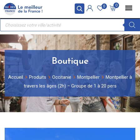
Skip
Panneau de gestion des cookies
0
0
to
Recherche
content
de
produits
Boutique
Accueil
Produits
Occitanie
Montpellier
Montpellier à
travers les âges (2h) – Groupe de 1 à 20 pers