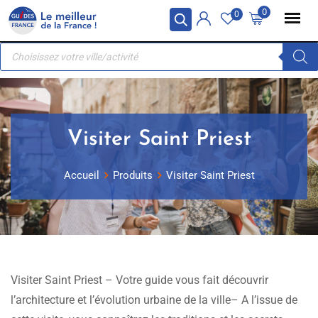
Skip
Panneau de gestion des cookies
0
0
to
Recherche
content
de
produits
Visiter Saint Priest
Accueil
Produits
Visiter Saint Priest
Visiter Saint Priest – Votre guide vous fait découvrir
l’architecture et l’évolution urbaine de la ville– A l’issue de