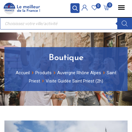
Skip
Panneau de gestion des cookies
0
0
to
Recherche
content
de
produits
Boutique
Accueil
Produits
Auvergne Rhône Alpes
Saint
Priest
Visite Guidée Saint Priest (2h)