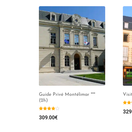
Guide Privé Montélimar ***
Visi
(2h)
329
309.00
€