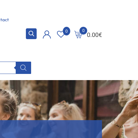
tact
0
0
0.00
€