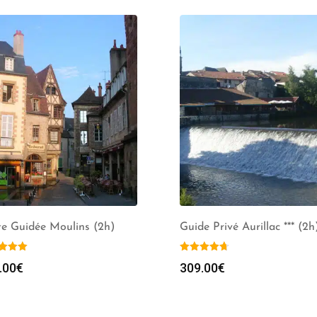
te Guidée Moulins (2h)
Guide Privé Aurillac *** (2h
.00
€
309.00
€