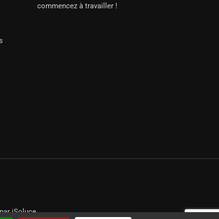
commencez à travailler !
s
par iSoluce