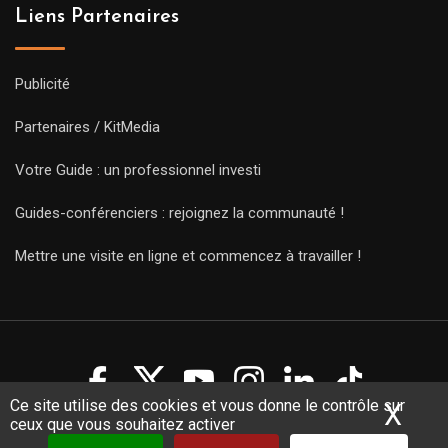
Liens Partenaires
Publicité
Partenaires / KitMedia
Votre Guide : un professionnel investi
Guides-conférenciers : rejoignez la communauté !
Mettre une visite en ligne et commencez à travailler !
Ce site utilise des cookies et vous donne le contrôle sur
X
Mas
ceux que vous souhaitez activer
Copyright Guides 2021. Tous droits réservés.
Développement