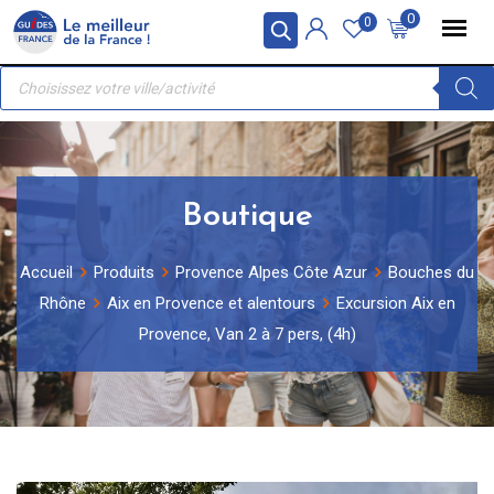
Skip
Panneau de gestion des cookies
0
0
to
Recherche
content
de
produits
Boutique
Accueil
Produits
Provence Alpes Côte Azur
Bouches du
Rhône
Aix en Provence et alentours
Excursion Aix en
Provence, Van 2 à 7 pers, (4h)