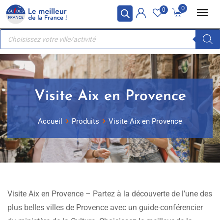
Skip
Panneau de gestion des cookies
0
0
to
Recherche
content
de
produits
Visite Aix en Provence
Accueil
Produits
Visite Aix en Provence
Visite Aix en Provence – Partez à la découverte de l’une des
plus belles villes de Provence avec un guide-conférencier