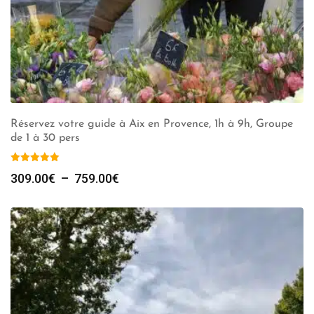
Réservez votre guide à Aix en Provence, 1h à 9h, Groupe
de 1 à 30 pers
Plage
309.00
€
–
759.00
€
de
prix :
309.00€
à
759.00€