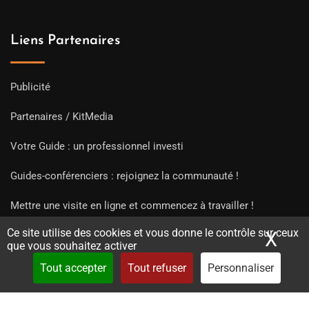
Liens Partenaires
Publicité
Partenaires / KitMedia
Votre Guide : un professionnel investi
Guides-conférenciers : rejoignez la communauté !
Mettre une visite en ligne et commencez à travailler !
Ce site utilise des cookies et vous donne le contrôle sur ceux
X
Mas
que vous souhaitez activer
Tout accepter
Tout refuser
Personnaliser