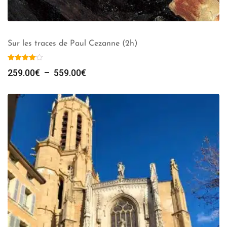
Sur les traces de Paul Cezanne (2h)
Plage
259.00
€
–
559.00
€
de
prix :
259.00€
à
559.00€