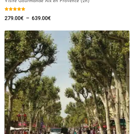
Visite Gourmande Aix en Provence (2h)
Plage
279.00
€
–
639.00
€
de
prix :
279.00€
à
639.00€