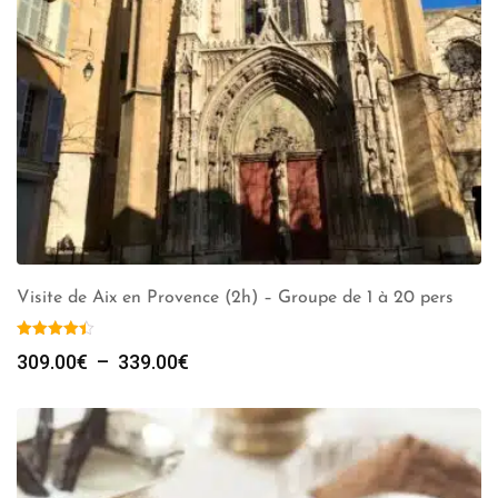
Visite de Aix en Provence (2h) – Groupe de 1 à 20 pers
Plage
309.00
€
–
339.00
€
de
prix :
309.00€
à
339.00€