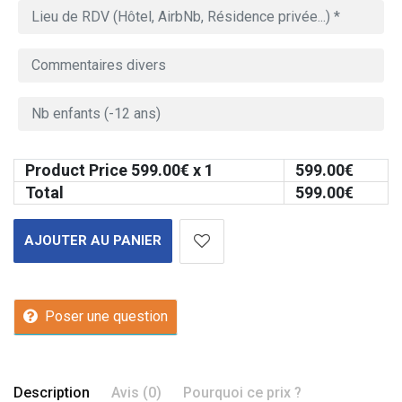
Product Price
599.00
€ x 1
599.00
€
Total
599.00
€
AJOUTER AU PANIER
Poser une question
Description
Avis (0)
Pourquoi ce prix ?