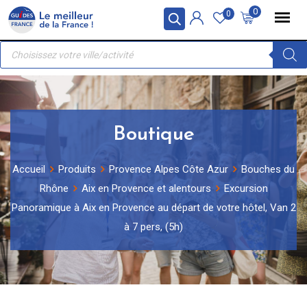
Skip
Panneau de gestion des cookies
0
0
to
Recherche
content
de
produits
Boutique
Accueil
Produits
Provence Alpes Côte Azur
Bouches du
Rhône
Aix en Provence et alentours
Excursion
Panoramique à Aix en Provence au départ de votre hôtel, Van 2
à 7 pers, (5h)