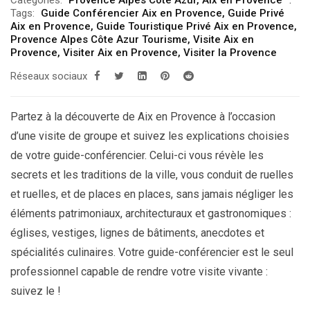
prix :
Tags:
Guide Conférencier Aix en Provence
,
Guide Privé
309.00€
Aix en Provence
,
Guide Touristique Privé Aix en Provence
,
Provence Alpes Côte Azur Tourisme
,
Visite Aix en
à
Provence
,
Visiter Aix en Provence
,
Visiter la Provence
339.00€
Réseaux sociaux
Partez à la découverte de Aix en Provence à l’occasion
d’une visite de groupe et suivez les explications choisies
de votre guide-conférencier. Celui-ci vous révèle les
secrets et les traditions de la ville, vous conduit de ruelles
et ruelles, et de places en places, sans jamais négliger les
éléments patrimoniaux, architecturaux et gastronomiques :
églises, vestiges, lignes de bâtiments, anecdotes et
spécialités culinaires. Votre guide-conférencier est le seul
professionnel capable de rendre votre visite vivante :
suivez le !