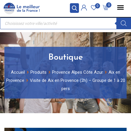
Skip
Panneau de gestion des cookies
0
0
to
Recherche
content
de
produits
Boutique
Accueil
Produits
Provence Alpes Côte Azur
Aix en
Provence
Visite de Aix en Provence (2h) – Groupe de 1 à 20
pers