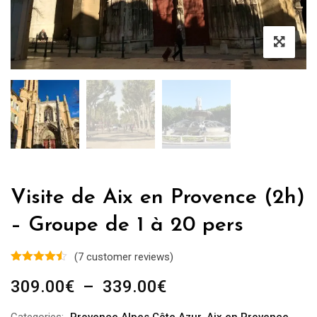
Visite de Aix en Provence (2h)
– Groupe de 1 à 20 pers
(
7
customer reviews)
Plage
309.00
€
–
339.00
€
de
Categories:
Provence Alpes Côte Azur
,
Aix en Provence