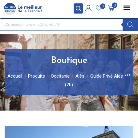
Skip
Panneau de gestion des cookies
0
0
to
Recherche
content
de
produits
Boutique
Accueil
Produits
Occitanie
Alès
Guide Privé Alès ***
(2h)