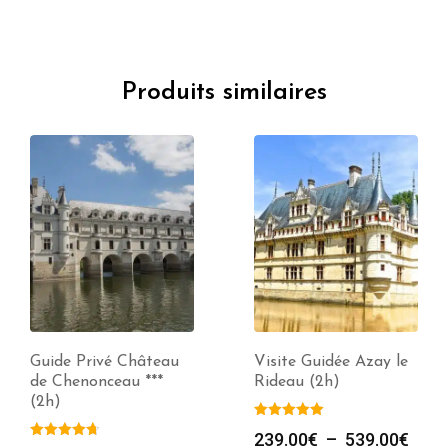
Produits similaires
Guide Privé Château
Visite Guidée Azay le
de Chenonceau ***
Rideau (2h)
(2h)
e
Plag
239.00
€
–
539.00
€