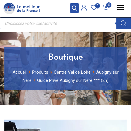
Skip
Panneau de gestion des cookies
0
0
to
Recherche
content
de
produits
Boutique
Accueil
Produits
Centre Val de Loire
Aubigny sur
Nère
Guide Privé Aubigny sur Nère *** (2h)