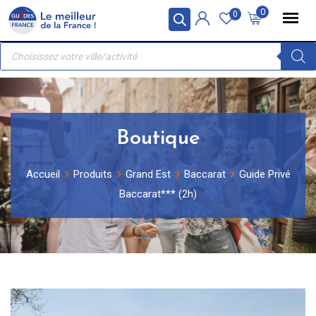
Skip
Panneau de gestion des cookies
0
0
to
Recherche
content
de
produits
Boutique
Accueil
Produits
Grand Est
Baccarat
Guide Privé
Baccarat*** (2h)