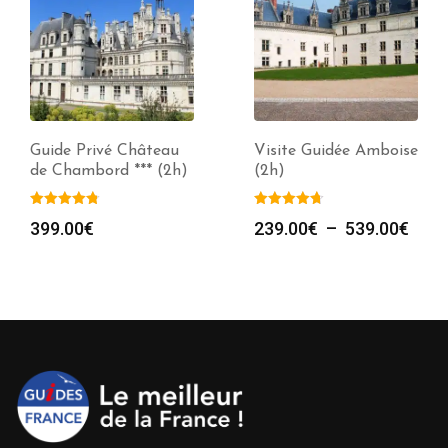
Guide Privé Château
Visite Guidée Amboise
de Chambord *** (2h)
(2h)
Plag
399.00
€
239.00
€
–
539.00
€
de
prix :
239.
à
539.