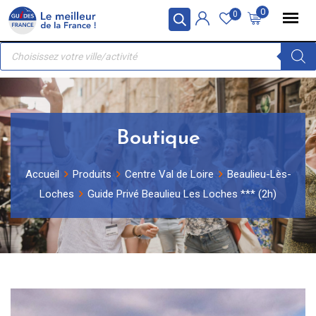
Skip
Panneau de gestion des cookies
0
0
to
Recherche
content
de
produits
Boutique
Accueil
Produits
Centre Val de Loire
Beaulieu-Lès-
Loches
Guide Privé Beaulieu Les Loches *** (2h)