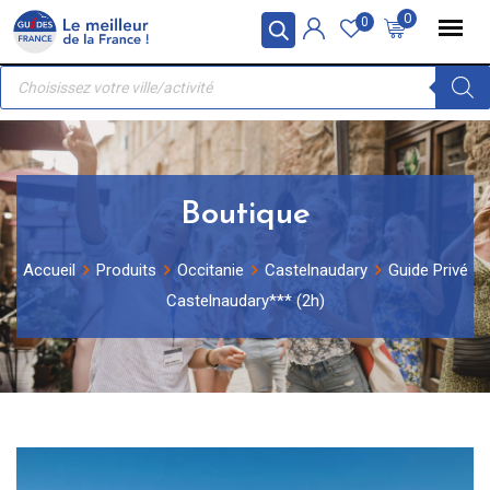
Skip
Panneau de gestion des cookies
0
0
to
Recherche
content
de
produits
Boutique
Accueil
Produits
Occitanie
Castelnaudary
Guide Privé
Castelnaudary*** (2h)