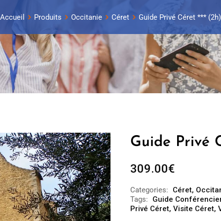
Accueil
Produits
Occitanie
Céret
Guide Privé Céret *** (2h)
Guide Privé C
309.00
€
Categories:
Céret
,
Occita
Tags:
Guide Conférencier
Privé Céret
,
Visite Céret
,