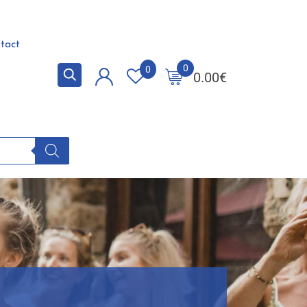
tact
0
0
0.00
€