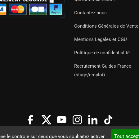
Contactez-nous
Conditions Générales de Vente
Mentions Légales et CGU
Politique de confidentialité
Recrutement Guides France
(stage/emploi)
Guides 2021. Tous droits réservés.
Développement web sur mesure
Tout accep
nne le contrôle sur ceux que vous souhaitez activer