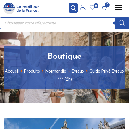
Skip
Panneau de gestion des cookies
0
0
to
Recherche
content
de
produits
Boutique
Accueil
Produits
Normandie
Evreux
Guide Privé Evreux
*** (2h)