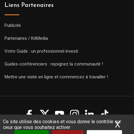
Liens Partenaires
Publicité
Partenaires / KitMedia
Votre Guide : un professionnel investi
Guides-conférenciers : rejoignez la communauté !
Mettre une visite en ligne et commencez à travailler !
Ce site utilise des cookies et vous donne le contrôle sur
X
Mas
ceux que vous souhaitez activer
Copyright Guides 2021. Tous droits réservés.
Développement