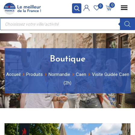
Skip
Panneau de gestion des cookies
0
0
to
Recherche
content
de
produits
Boutique
Accueil
Produits
Normandie
Caen
Visite Guidée Caen
(2h)