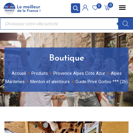
Skip
Panneau de gestion des cookies
0
0
to
Recherche
content
de
produits
Boutique
Accueil
Produits
Provence Alpes Côte Azur
Alpes
Maritimes
Menton et alentours
Guide Privé Gorbio *** (2h)